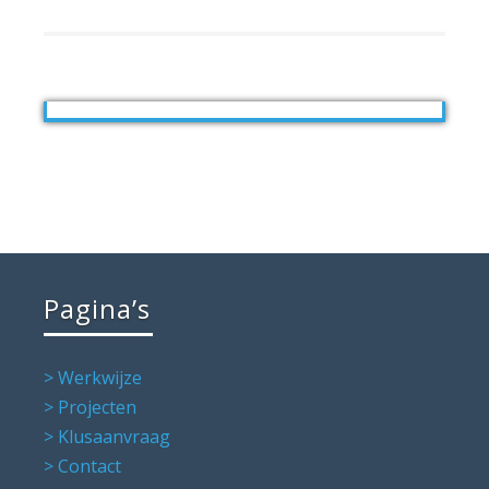
Pagina’s
> Werkwijze
> Projecten
> Klusaanvraag
> Contact