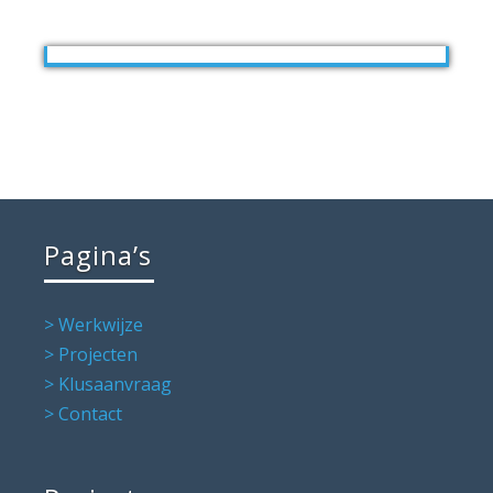
Pagina’s
> Werkwijze
> Projecten
> Klusaanvraag
> Contact