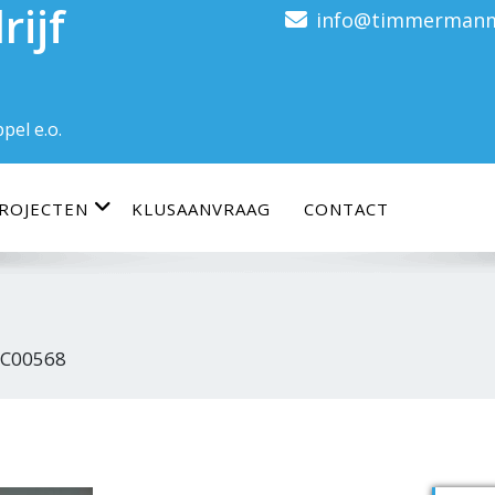
ijf
info@timmermanm
pel e.o.
ROJECTEN
KLUSAANVRAAG
CONTACT
C00568