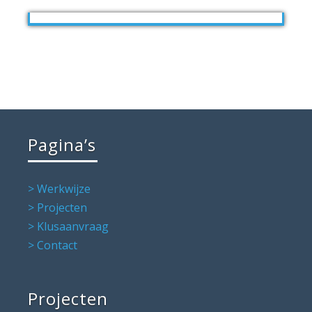
Pagina’s
> Werkwijze
> Projecten
> Klusaanvraag
> Contact
Projecten