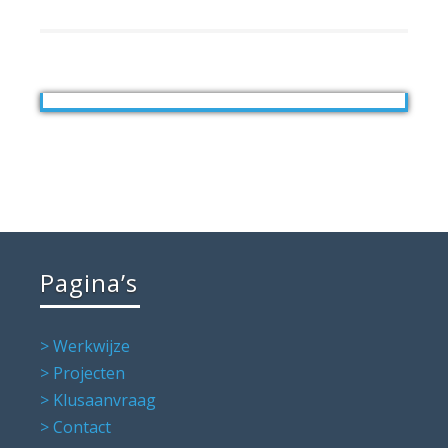
Pagina’s
> Werkwijze
> Projecten
> Klusaanvraag
> Contact