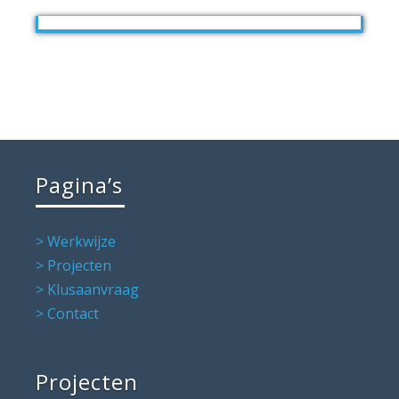
Pagina’s
> Werkwijze
> Projecten
> Klusaanvraag
> Contact
Projecten