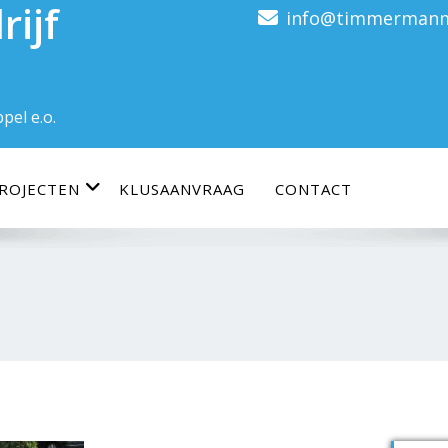
ijf
info@timmermanm
pel e.o.
ROJECTEN
KLUSAANVRAAG
CONTACT